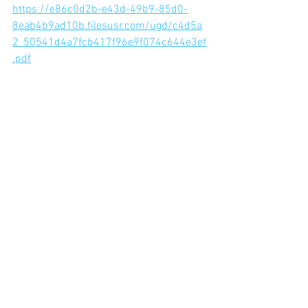
https://e86c0d2b-e43d-49b9-85d0-
8eab4b9ad10b.filesusr.com/ugd/c4d5a
2_50541d4a7fcb417f96e9f074c644e3ef
.pdf