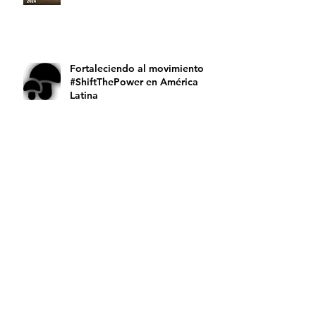
#ShiftThePower sin maquillaje
Fortaleciendo al movimiento
#ShiftThePower en América
Latina
Video Premio Generosas 2023
Publicamos ELLAS PODEROSAS