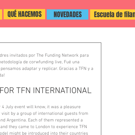
QUÉ HACEMOS
NOVEDADES
Escuela de fila
dres invitados por The Funding Network para 
metodología de corwfunding live, Fué una 
pensamos adaptar y replicar. Gracias a TFN y a 
da!
 FOR TFN INTERNATIONAL
4 July event will know, it was a pleasure 
 visit by a group of international guests from 
 and Argentina. Each of them represented a 
on and they came to London to experience TFN 
odel might be introduced into their countries 