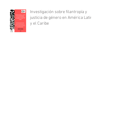
Investigación sobre filantropía y
justicia de género en América Latina
y el Caribe
Archivo
abril de 2025
(1)
1 entrada
diciembre de 2024
(2)
2 entradas
diciembre de 2023
(2)
2 entradas
septiembre de 2023
(1)
1 entrada
junio de 2023
(1)
1 entrada
mayo de 2023
(1)
1 entrada
noviembre de 2022
(1)
1 entrada
septiembre de 2022
(2)
2 entradas
agosto de 2022
(1)
1 entrada
mayo de 2022
(2)
2 entradas