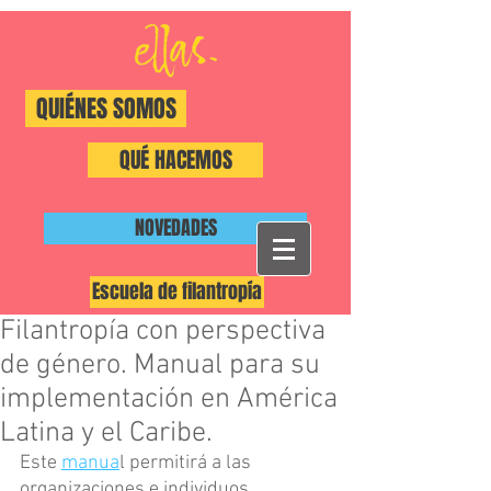
QUIÉNES SOMOS
QUÉ HACEMOS
NOVEDADES
Escuela de filantropía
Filantropía con perspectiva
#ShiftThePower
de género. Manual para su
implementación en América
Latina y el Caribe.
Este 
manua
l permitirá a las 
organizaciones e individuos 